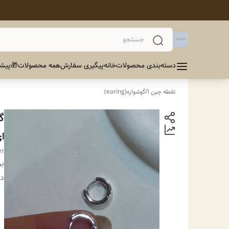
دسته‌بندی محصولات
خانه
پیگیری سفارش
همه محصولات
🎁پیشن
نقطه چین 1
/
گوشواره(earing)
گ
ای
er
بر
دس