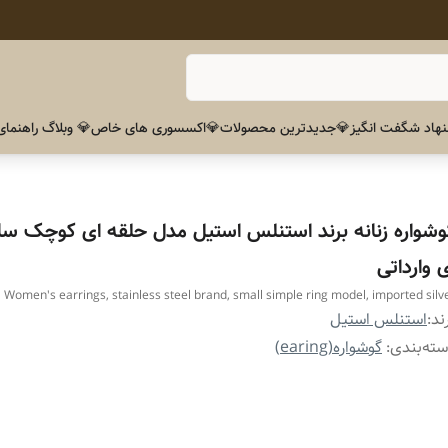
هاد شگفت انگیز
💎جدیدترین محصولات
💎اکسسوری های خاص
💎 وبلاگ راهنمای
وشواره زنانه برند استنلس استیل مدل حلقه ای کوچک ساد
 وارداتی
Women's earrings, stainless steel brand, small simple ring model, imported silv
ند:
استنلس استیل
ته‌بندی
:
گوشواره(earing)