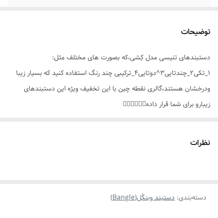
جنس
استیل مراقبتی
توضیحات
موارد استفاده
روزانه،دائمی،همراه با ساعت ،مناسب هدیه دادن
دستبندهای تنیسی مدل کِشی،که بصورت های مختلف مثل:
مناسب برای
خانم ها
۱_تکی۲_چندتایی۳^دوتایی۴_ترکیبی چند رنگ استفاده کنید که بسیار زیبا
ودرخشان هستند،گالری نقطه چین با این تخفیف ویژه این دستبندهای
زیبارو برای شما قرار داده👌🏻🤗✨️🙏🏼
نظرات
دسته‌بندی
:
دستبند وبنگَل(Bangle)