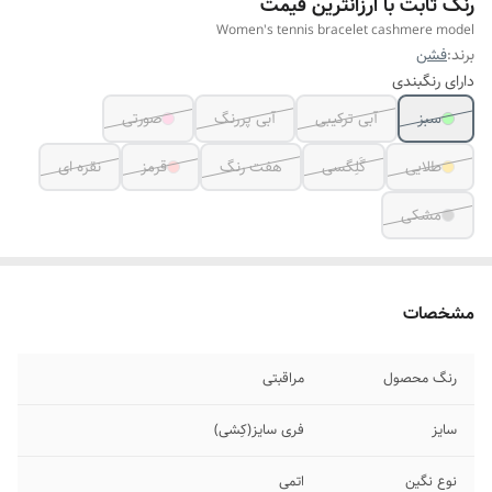
رنگ ثابت با ارزانترین قیمت
Women's tennis bracelet cashmere model
برند:
فشن
دارای رنگبندی
سبز
آبی ترکیبی
آبی پررنگ
صورتی
طلایی
گَلِگسی
هفت رنگ
قرمز
نقره ای
مشکی
مشخصات
رنگ محصول
مراقبتی
سایز
فری سایز(کِشی)
نوع نگین
اتمی