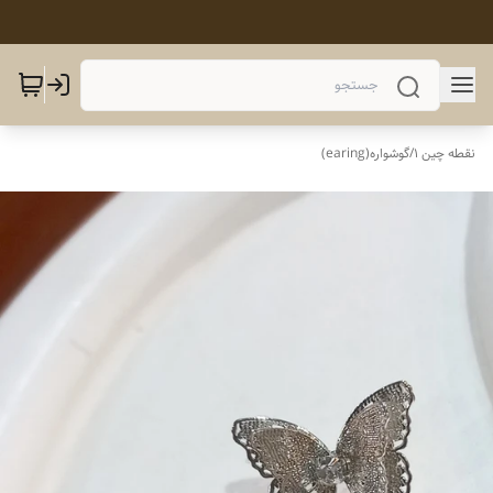
نقطه چین 1
/
گوشواره(earing)