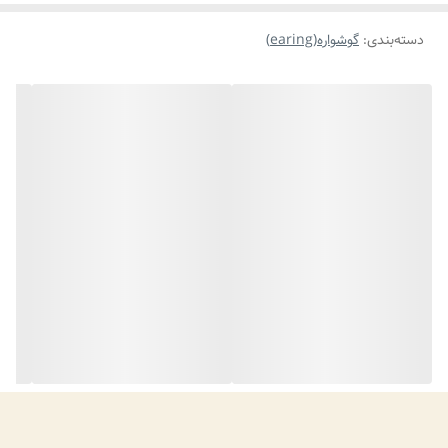
دسته‌بندی
:
گوشواره(earing)