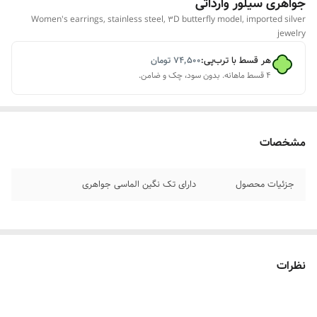
جواهری سیلور وارداتی
Women's earrings, stainless steel, 3D butterfly model, imported silver
jewelry
هر قسط با ترب‌پی:
۷۴٬۵۰۰
تومان
۴ قسط ماهانه. بدون سود، چک و ضامن.
مشخصات
جزئیات محصول
دارای تک نگین الماسی جواهری
نظرات