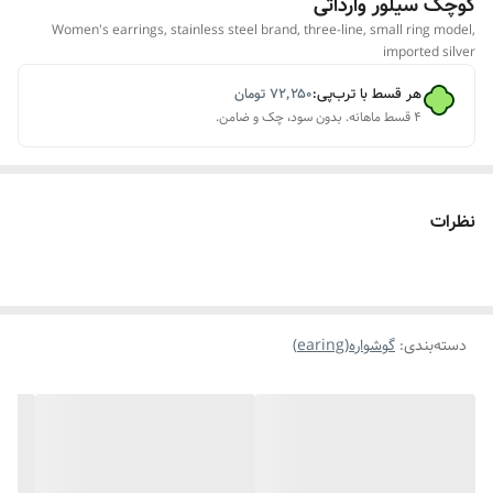
کوچک سیلور وارداتی
Women's earrings, stainless steel brand, three-line, small ring model,
imported silver
هر قسط با ترب‌پی:
۷۲٬۲۵۰
تومان
۴ قسط ماهانه. بدون سود، چک و ضامن.
نظرات
دسته‌بندی
:
گوشواره(earing)