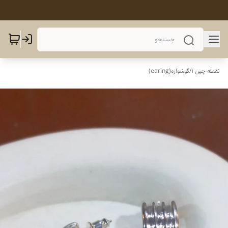
نقطه چین 1
/
گوشواره(earing)