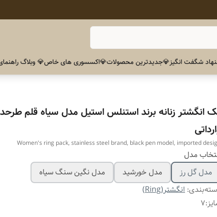
هاد شگفت انگیز
💎جدیدترین محصولات
💎اکسسوری های خاص
💎 وبلاگ راهنمای
ک انگشتر زنانه برند استنلس استیل مدل سیاه قلم طرحدا
رداتی
Women's ring pack, stainless steel brand, black pen model, imported desi
تخاب مدل
مدل گل رز
مدل خورشید
مدل نگین سنگ سیاه
ته‌بندی
:
انگشتر(Ring)
یز
:
۷