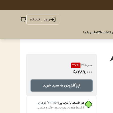
ورود | ثبت‌نام
 انتخاب
☎️تماس با ما
ر
27
%
398,000
289,000
افزودن به سبد خرید
هر قسط با ترب‌پی:
۷۲٬۲۵۰
تومان
۴ قسط ماهانه. بدون سود، چک و ضامن.