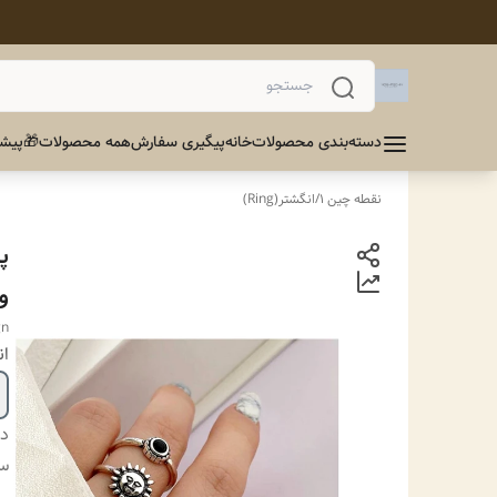
دسته‌بندی محصولات
خانه
پیگیری سفارش
همه محصولات
🎁پیشن
نقطه چین 1
/
انگشتر(Ring)
پ
وا
gn
ان
دس
سا