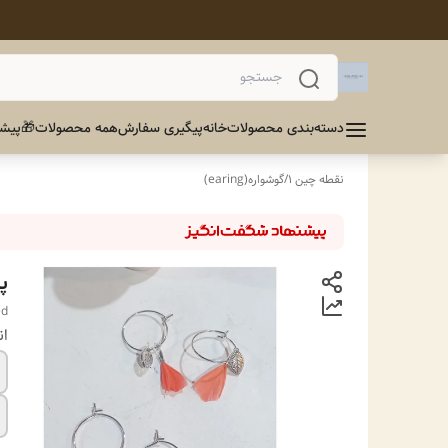
دسته‌بندی محصولات
خانه
پیگیری سفارش
همه محصولات
🎁پیشن
نقطه چین 1
/
گوشواره(earing)
پ
ed
ان