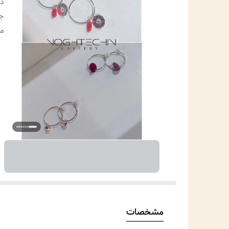
دس
جز
م
مشخصات