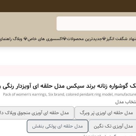
هاد شگفت انگیز
💎جدیدترین محصولات
💎اکسسوری های خاص
💎 وبلاگ راهنمای
ک گوشواره زنانه برند سیکس مدل حلقه ای آویزدار رنگی وا
Pack of women's earrings, Six brand, colored pendant ring model, manufactur
تخاب مدل
مدل حلقه ای اویزی پَر وبرگ
مدل حلقه ای آویزی منجوق وپلاک دای
مدل آویزی تک نگین
مدل حلقه ای پولکی بنفش