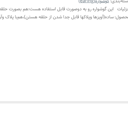
ته‌بندی
:
گوشواره(earing)
ئیات
این گوشواره رو به دوصورت قابل استفاده هست:هم بصورت حلقه
حصول
:
ساده(آویزها وپلاکها قابل جدا شدن از حلقه هستن)،هم‌با پلاک وآو