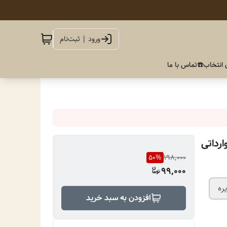
ورود | ثبت‌نام
 انتخاب
☎️تماس با ما
رداتی
50
%
198,000
99,000
ره
افزودن به سبد خرید