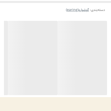
دسته‌بندی
:
گوشواره(earing)