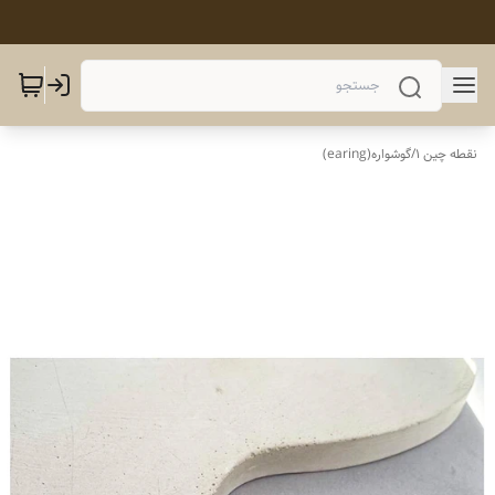
نقطه چین 1
/
گوشواره(earing)