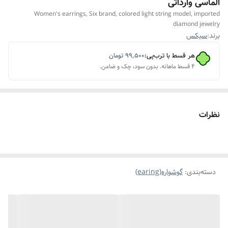
الماسی وارداتی
Women's earrings, Six brand, colored light string model, imported
diamond jewelry
برند:
سیکس
هر قسط با ترب‌پی:
۹۹٬۵۰۰
تومان
۴ قسط ماهانه. بدون سود، چک و ضامن.
نظرات
دسته‌بندی
:
گوشواره(earing)