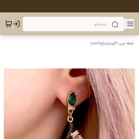
نقطه چین 1
/
گوشواره(earing)