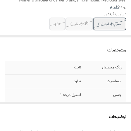
Women's bracelet of Cartier brand, simple model, fixed color steel
برند:
کارتیِه
دارای رنگبندی
سیلوِر(نقره ای)
گُلد(طلایی)
برُنز
مشخصات
رنگ محصول
ثابت
حساسیت
ندارد
جنس
استیل درجه ۱
سایز
فری
توضیحات
موارد استفاده
روزانه،اوت فیت،همراه با ساعت