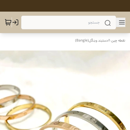
نقطه چین 1
/
دستبند وبنگَل(Bangle)