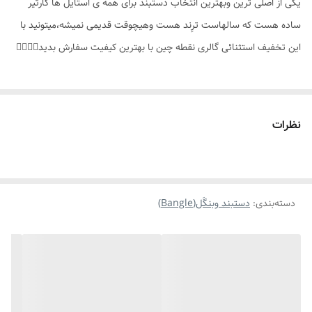
یکی از اصلی ترین وبهترین انتخاب دستبند برای همه ی استایل ها کارتیر
جزئیات محصول
دارای قفل مخفی
ساده هست که سالهاست ترِند هست وهیچوقت قدیمی نمیشه،میتونید با
مناسب برای
همه ی افراد(خانم ها_آقایان)
این‌ تخفیف استثنائی گالری نقطه چین با بهترین کیفیت سفارش بدید👌🏻✨️💎
نظرات
دسته‌بندی
:
دستبند وبنگَل(Bangle)