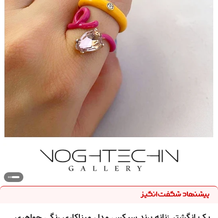
پک انگشتر زنانه برند سیکس مدل میناکاری رنگی جواهری