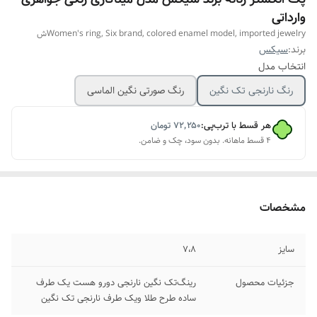
وارداتی
Women's ring, Six brand, colored enamel model, imported jewelryش
برند:
سیکس
انتخاب مدل
رنگ نارنجی تک نگین
رنگ صورتی نگین الماسی
هر قسط با ترب‌پی:
۷۲٬۲۵۰
تومان
۴ قسط ماهانه. بدون سود، چک و ضامن.
مشخصات
سایز
۷،۸
جزئیات محصول
رینگ‌تک نگین نارنجی دورو هست یک طرف
ساده طرح طلا ویک طرف نارنجی تک نگین