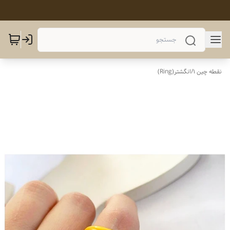
نقطه چین 1
/
انگشتر(Ring)