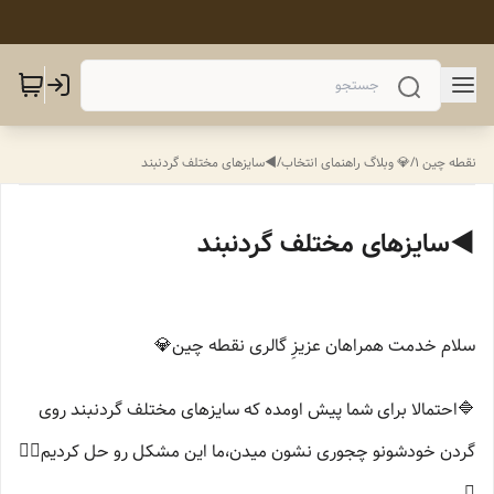
نقطه چین 1
/
💎 وبلاگ راهنمای انتخاب
/
◀️سایزهای مختلف گردنبند
◀️سایزهای مختلف گردنبند
سلام خدمت همراهان عزیزِ گالری نقطه چین💎
🔷️احتمالا برای شما پیش اومده که سایزهای مختلف گردنبند روی
گردن خودشونو چجوری نشون میدن،ما این مشکل رو حل کردیم👌🏻
🤗