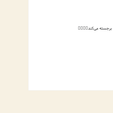
رجسته می‌کند👌🏻🤗✨️