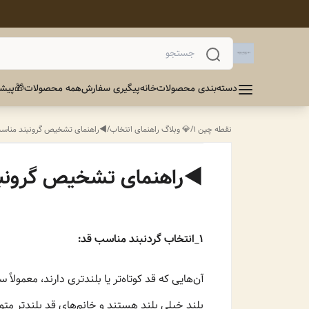
دسته‌بندی محصولات
خانه
پیگیری سفارش
همه محصولات
🎁پیشن
نقطه چین 1
/
💎 وبلاگ راهنمای انتخاب
/
◀️راهنمای تشخیص گرونبند مناسب
◀️راهنمای تشخیص گرونبن
1_انتخاب گردنبند مناسب قد:
آن‌هایی که قد کوتاه‌تر یا بلندتری دارند، معمول
بلند خیلی بلند هستند و خانم‌های قد بلندتر متو