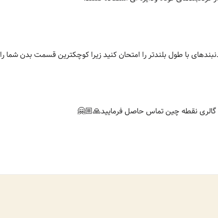
بندهای با طول بلندتر را امتحان کنید زیرا کوچکترین قسمت بدن شما را ب
یت گالری نقطه چین تماس حاصل فرمایید🙏🏼🤗