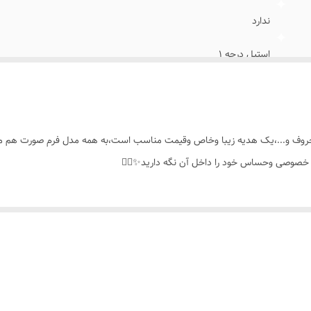
ندارد
استیل درجه ۱
۴۷س.م
دیپلمات
حروف و...،یک هدیه زیبا وخاص وقیمت مناسب است،به همه مدل فرم صورت هم میاد
قابلیت حَک کردن بر روی پلاک
ی خصوصی وحساس خود را داخل آن نگه دارید✨️👌🏻
همه ی افراد(خانم ها_آقایان)
روزانه،مناسب هدیه دادن