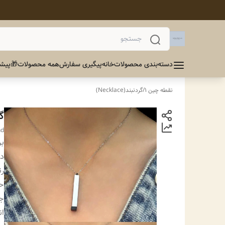
دسته‌بندی محصولات
خانه
پیگیری سفارش
همه محصولات
🎁پیشن
نقطه چین 1
/
گردنبند(Necklace)
گ
nd
بر
دس
ر
ح
ج
ان