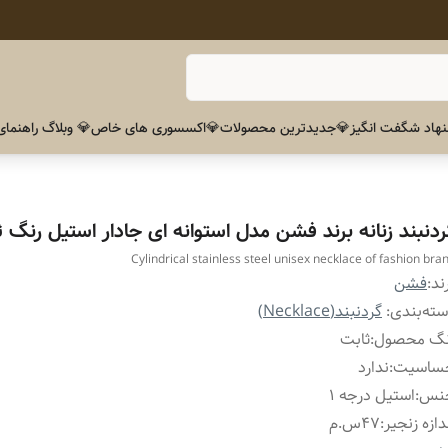
هاد شگفت انگیز
💎جدیدترین محصولات
💎اکسسوری های خاص
💎 وبلاگ راهنمای
ردنبند زنانه برند فشن مدل استوانه ای جادار استیل رنگ 
Cylindrical stainless steel unisex necklace of fashion bra
ند:
فشن
ته‌بندی
:
گردنبند(Necklace)
نگ محصول
:
ثابت
ساسیت
:
ندارد
نس
:
استیل درجه ۱
دازه زنجیر
:
۴۷س.م