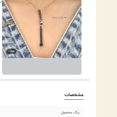
نو
نم
ج
من
مو
مشخصات
رنگ محصول