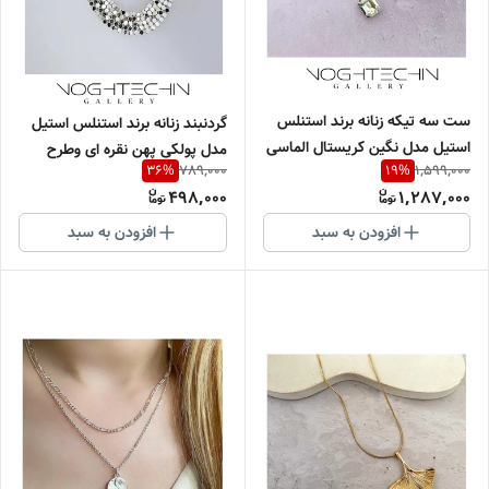
ست سه تیکه زنانه برند استنلس
گردنبند زنانه برند استنلس استیل
استیل مدل نگین کریستال الماسی
مدل پولکی پهن نقره ای وطرح
789,000
1,599,000
36
%
19
%
سبز ماچایی وارداتی
طلاوارداتی
498,000
1,287,000
افزودن به سبد
افزودن به سبد