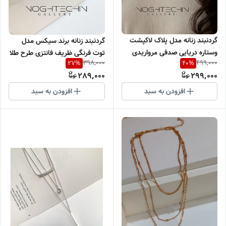
گردنبند زنانه مدل پلاک لاکپشت
گردنبند زنانه برند سیکس مدل
وستاره دریایی صدفی مرواریدی
توت فرنگی ظریف فانتزی طرح طلا
398,000
499,000
27
%
40
%
وارداتی
289,000
299,000
افزودن به سبد
افزودن به سبد