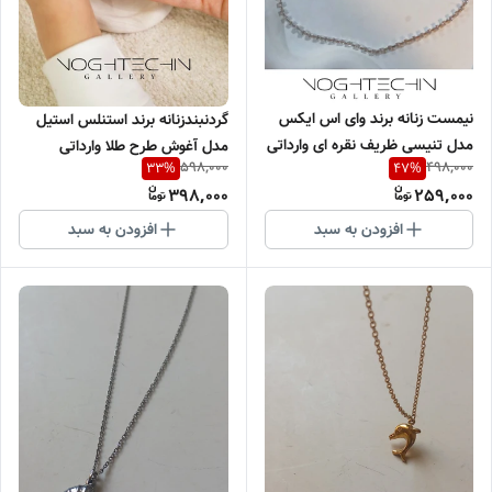
نیمست زنانه برند وای اس ایکس
گردنبندزنانه برند استنلس استیل
مدل تنیسی ظریف نقره ای وارداتی
مدل آغوش طرح طلا وارداتی
598,000
498,000
33
%
47
%
398,000
259,000
افزودن به سبد
افزودن به سبد