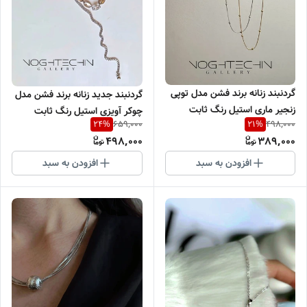
گردنبند زنانه برند فشن مدل توپی
گردنبند جدید زنانه برند فشن مدل
زنجیر ماری استیل رنگ ثابت
چوکر آویزی استیل رنگ ثابت
659,000
498,000
24
%
21
%
باکیفیت
498,000
389,000
افزودن به سبد
افزودن به سبد