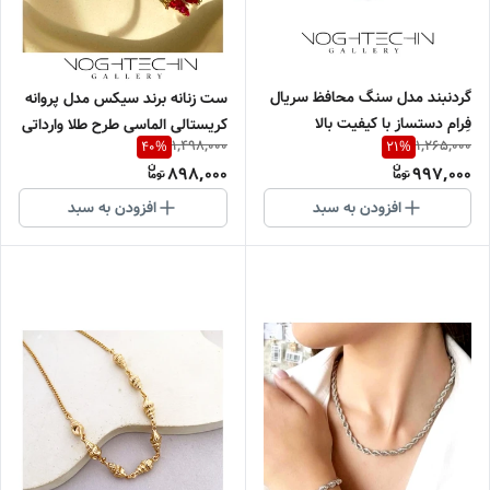
گردنبند مدل سنگ محافظ سریال
ست زنانه برند سیکس مدل پروانه
فِرام دستساز با کیفیت بالا
کریستالی الماسی طرح طلا وارداتی
1,498,000
1,265,000
40
%
21
%
898,000
997,000
افزودن به سبد
افزودن به سبد