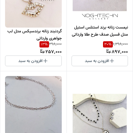
نیمست زنانه برند استنلس استیل
گردنبند زنانه برندسیکس مدل لب
مدل فسیل صدف طرح طلا وارداتی
جواهری وارداتی
298,000
1,298,000
13
%
30
%
257,000
897,000
افزودن به سبد
افزودن به سبد