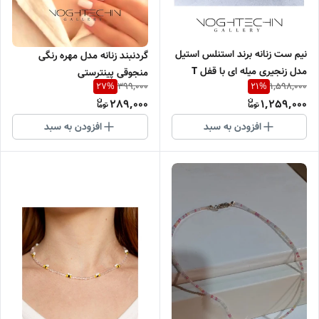
نیم ست زنانه برند استنلس استیل
گردنبند زنانه مدل مهره رنگی
مدل زنجیری میله ای با قفل T
منجوقی پینترستی
399,000
1,598,000
27
%
21
%
وارداتی
289,000
1,259,000
افزودن به سبد
افزودن به سبد