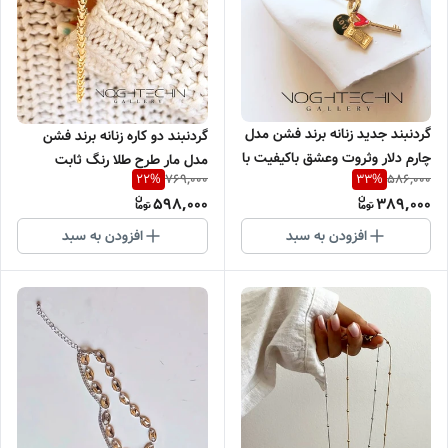
گردنبند جدید زنانه برند فشن مدل
گردنبند دو کاره زنانه برند فشن
چارم دلار وثروت وعشق باکیفیت با
مدل مار طرح طلا رنگ ثابت
769,000
586,000
22
%
33
%
ارزانترین قیمت
598,000
389,000
افزودن به سبد
افزودن به سبد