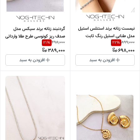
نیمست زنانه برند استنلس استیل
گردنبند زنانه برند سیکس مدل
مدل طنابی استیل رنگ ثابت
صدف ریز کونوسی طرح طلا وارداتی
498,000
899,000
21
%
22
%
وارداتی
389,000
698,000
افزودن به سبد
افزودن به سبد