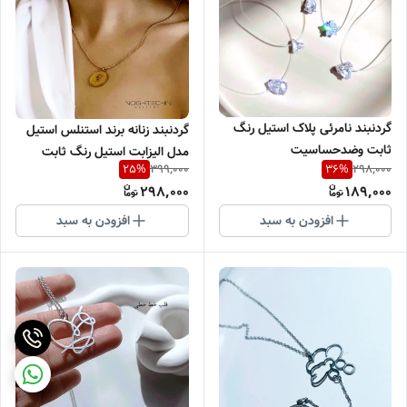
گردنبند نامرئی پلاک استیل رنگ
گردنبند زنانه برند استنلس استیل
ثابت وضدحساسیت
مدل الیزابت استیل رنگ ثابت
399,000
298,000
25
%
36
%
298,000
189,000
افزودن به سبد
افزودن به سبد