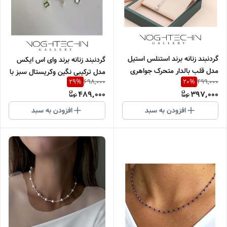
گردنبند زنانه برند استنلس استیل
گردنبند زنانه برند وای اس ایکس
مدل قلب بالدار متحرک جواهری
مدل ترکیبی نگین وکریستال سبز با
698,000
499,000
29
%
20
%
وارداتی
کیفیت بالا
489,000
397,000
افزودن به سبد
افزودن به سبد