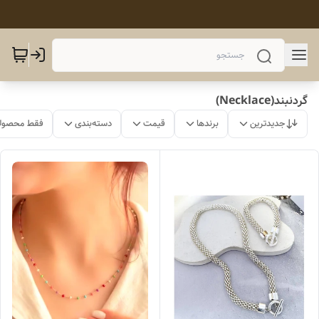
گردنبند(Necklace)
جدیدترین
برندها
قیمت
دسته‌بندی
فقط محصولا