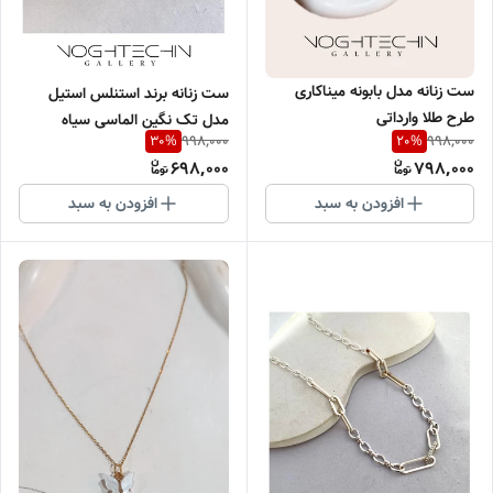
ست زنانه مدل بابونه میناکاری
ست زنانه برند استنلس استیل
طرح طلا وارداتی
مدل تک نگین الماسی سیاه
998,000
998,000
30
%
20
%
وارداتی
698,000
798,000
افزودن به سبد
افزودن به سبد