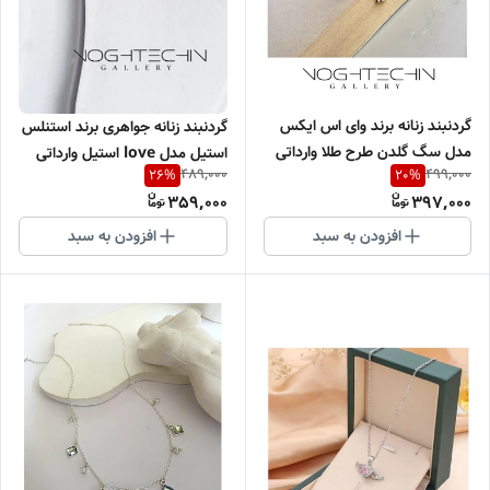
گردنبند زنانه برند وای اس ایکس
گردنبند زنانه جواهری برند استنلس
مدل سگ گلدن طرح طلا وارداتی
استیل مدل love استیل وارداتی
489,000
499,000
26
%
20
%
359,000
397,000
افزودن به سبد
افزودن به سبد