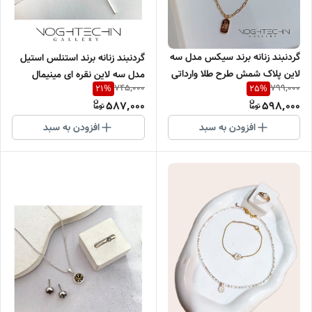
گردنبند زنانه برند سیکس مدل سه
گردنبند زنانه برند استنلس استیل
لاین پلاک شمش طرح طلا وارداتی
مدل سه لاین نقره ای مینیمال
745,000
799,000
21
%
25
%
وارداتی
587,000
598,000
افزودن به سبد
افزودن به سبد