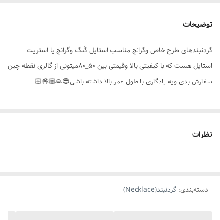
مناسب برای
همه ی افراد(خانمها_آقایان)
توضیحات
موارد استفاده
روزانه،اوت فیت،استایل گرانچ،مناسب هدیه دادن
وسِت کردن
گردنبندهای طرح خاص وگرانچ مناسب استایل گَنگ وگرانچ یا استریت
استایل هست که با کیفیتی بالا وقیمتی بین ۵۰_۸۰میتونی از گالری نقطه چین
نوع زنجیر
دیپلمات
سفارش بدی ویه یادگاری با طول عمر بالا داشته باشی😎🙏🏼👌🏻
نظرات
دسته‌بندی
:
گردنبند(Necklace)