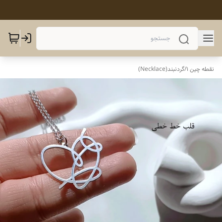
نقطه چین 1
/
گردنبند(Necklace)