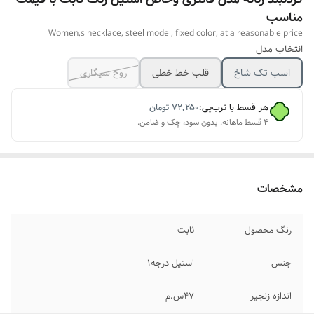
مناسب
Women,s necklace, steel model, fixed color, at a reasonable price
انتخاب مدل
اسب تک شاخ
قلب خط خطی
روح سیگاری
هر قسط با ترب‌پی:
۷۲٬۲۵۰
تومان
۴ قسط ماهانه. بدون سود، چک و ضامن.
مشخصات
رنگ محصول
ثابت
جنس
استیل درجه۱
اندازه زنجیر
۴۷س.م