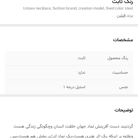
رنگ ثابت
Unisex necklace, fashion brand, creation model, fixed color steel
برند:
فشن
مشخصات
رنگ محصول
ثابت
حساسیت
ندارد
جنس
استیل درجه ۱
اندازه زنجیر
۶۰س.م
توضیحات
مناسب برای
همه ی افراد(خانمها_آقایان)
گردنبند دست آفرینش نماد جهان خلقت انسان وچگونگی زندگی هست
موارد استفاده
روزانه،دائمی ،اوت فیت استایل گرانچ،استایل
وعلاوه بر اینکه یک اثر هنری هست،یک نماد انرژی بخش هم هست،پس
هنری وخاص،مناسب هدیه دادن