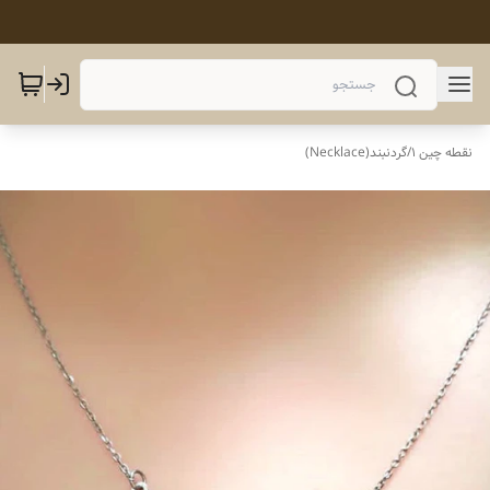
نقطه چین 1
/
گردنبند(Necklace)