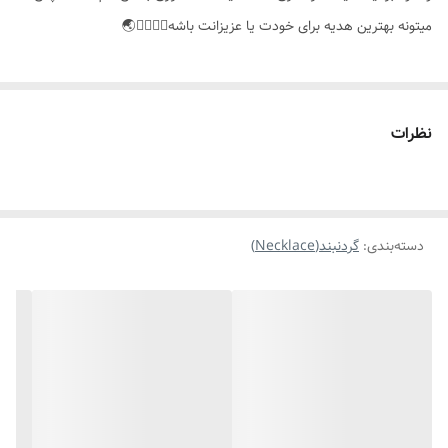
میتونه بهترین هدیه برای خودت یا عزیزانت باشه👌🏻✨️💎🌏
نظرات
دسته‌بندی
:
گردنبند(Necklace)