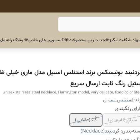
هاد شگفت انگیز
💎جدیدترین محصولات
💎اکسسوری های خاص
💎 وبلاگ راهنمای
ردنبند یونیسکس برند استنلس استیل مدل ماری خیلی ظ
ستیل رنگ ثابت ارسال سریع
Unisex stainless steel necklace, Harrington model, very delicate, fixed color ste
ند:
استنلس استیل
رای رنگبندی
سیلوِر(نقره ای)
گُلد(طلایی)
ته‌بندی
:
گردنبند(Necklace)
نگ محصول
:
ثابت