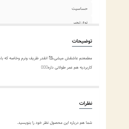
حساسیت
نوع زنجیر
مناسب برای
توضیحات
موارد استفاده
مطمعنم عاشقش میشی،🥰 انقدر ظریف ونرم وخاصه که باهمه
کاربردیه هم عمر طولانی داره👌🏻✨️
نظرات
شما هم درباره این محصول نظر خود را بنویسید.