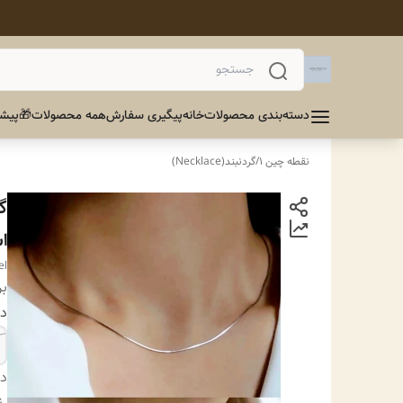
دسته‌بندی محصولات
خانه
پیگیری سفارش
همه محصولات
🎁پیشن
نقطه چین 1
/
گردنبند(Necklace)
گ
ا
el
بر
دا
دس
ر