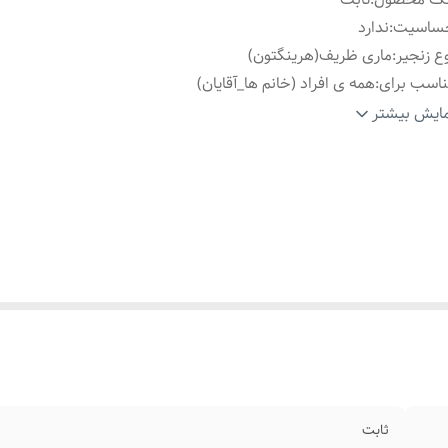
ساسیت
:
ندارد
ع زنجیر
:
ماری ظریف(هرینگتون)
اسب برای
:
همه ی افراد (خانم ها_آقایان)
ارد استفاده
:
روزانه،دائمی،اوت فیت
ایش بیشتر
ثابت