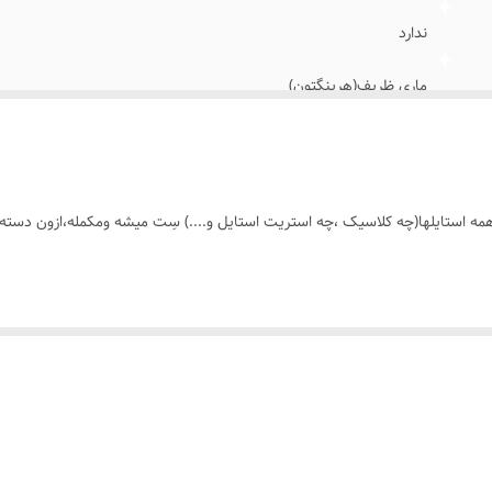
ندارد
ماری ظریف(هرینگتون)
همه ی افراد (خانم ها_آقایان)
روزانه،دائمی،اوت فیت
 استایلها(چه کلاسیک ،چه استریت استایل و....) سِت میشه ومکمله،ازون دسته