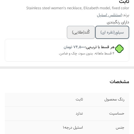
ثابت
Stainless steel women's necklace, Elizabeth model, fixed color
برند:
استنلس استیل
دارای رنگبندی
سیلوِر(نقره ای)
گُلد(طلایی)
هر قسط با ترب‌پی:
۷۴٬۵۰۰
تومان
۴ قسط ماهانه. بدون سود، چک و ضامن.
مشخصات
رنگ محصول
ثابت
حساسیت
ندارد
جنس
استیل درجه۱