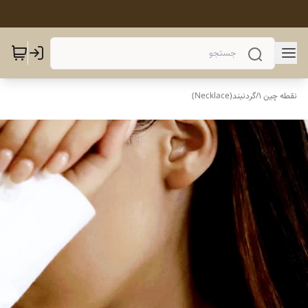
نقطه چین 1
/
گردنبند(Necklace)