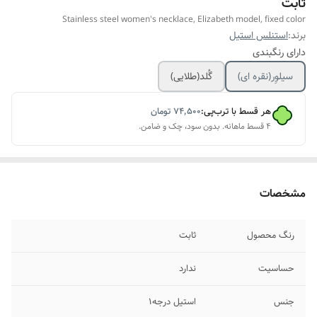
ثابت
Stainless steel women's necklace, Elizabeth model, fixed color
برند:
استنلس استیل
دارای رنگبندی
سیلوِر(نقره ای)
گُلد(طلایی)
هر قسط با ترب‌پی:
۷۴٬۵۰۰
تومان
۴ قسط ماهانه. بدون سود، چک و ضامن.
مشخصات
رنگ محصول
ثابت
حساسیت
ندارد
جنس
استیل درجه۱