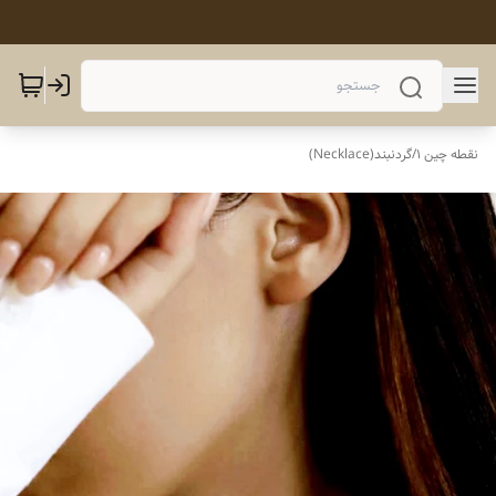
نقطه چین 1
/
گردنبند(Necklace)