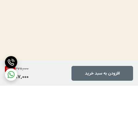
678,000
26
%
افزودن به سبد خرید
497,000