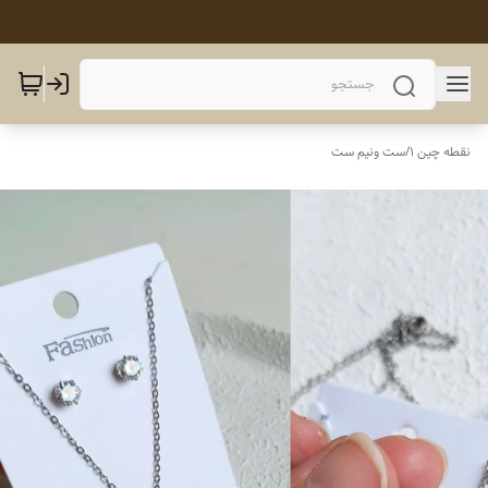
نقطه چین 1
/
ست ونیم ست