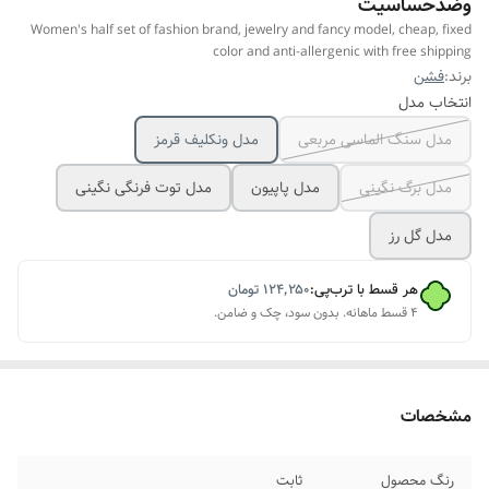
وضدحساسیت
Women's half set of fashion brand, jewelry and fancy model, cheap, fixed
color and anti-allergenic with free shipping
برند:
فشن
انتخاب مدل
مدل سنگ الماسی مربعی
مدل ونکلیف قرمز
مدل برگ نگینی
مدل پاپیون
مدل توت فرنگی نگینی
مدل گل رز
هر قسط با ترب‌پی:
۱۲۴٬۲۵۰
تومان
۴ قسط ماهانه. بدون سود، چک و ضامن.
مشخصات
رنگ محصول
ثابت