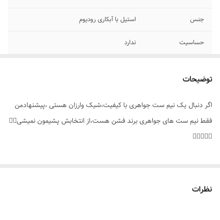
جنس
استیل با آبکاری رودیوم
حساسیت
ندارد
نوع نگین
مخراجکاری شده واتمی
توضیحات
نوع زنجیر
دیپلمات
اگر دنبال یک نیم ست جواهری با کیفیت،شیک وارزان هستی ،پیشنهادمن
مناسب برای
خانم ها
فقط نیم ست های جواهری برند فشن هست،از انتخابش پشیمون نمیشی👌🏻
موارد استفاده
هدیه دادن،جشن ،استایل،عکاسی
💎🍓🍃🎀🌹
نظرات