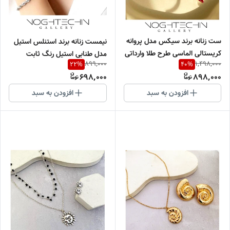
ست زنانه برند سیکس مدل پروانه
نیمست زنانه برند استنلس استیل
کریستالی الماسی طرح طلا وارداتی
مدل طنابی استیل رنگ ثابت
899,000
1,498,000
22
%
40
%
وارداتی
698,000
898,000
افزودن به سبد
افزودن به سبد