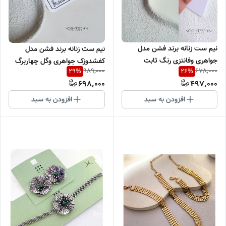
نیم ست زنانه برند فشن مدل
نیم ست زنانه برند فشن مدل
جواهری وفانتزی رنگ ثابت
کفشدوزک جواهری وگل چهاربرگ
989,000
678,000
29
%
26
%
وضدحساسیت
جواهری با آبکاری نقره رنگ ثابت
698,000
497,000
افزودن به سبد
افزودن به سبد