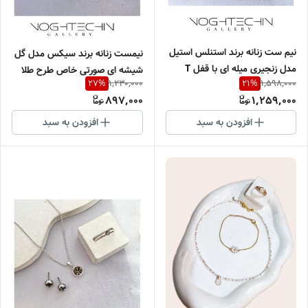
نیم ست زنانه برند استنلس استیل
نیمست زنانه برند سیکس مدل گل
مدل زنجیری میله ای با قفل T
شیشه ای صورتی خاص طرح طلا
1,230,000
1,598,000
27
%
21
%
وارداتی
وارداتی
897,000
1,259,000
افزودن به سبد
افزودن به سبد