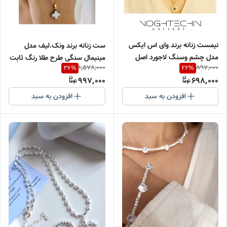
نیمست زنانه برند وای اس ایکس
ست زنانه برند ونک.لیف مدل
مدل چشم وسنگ لاجورد اصل
مینیمال سنگی طرح طلا رنگ ثابت
1,578,000
897,000
36
%
22
%
طرح طلا وارداتی
997,000
698,000
افزودن به سبد
افزودن به سبد