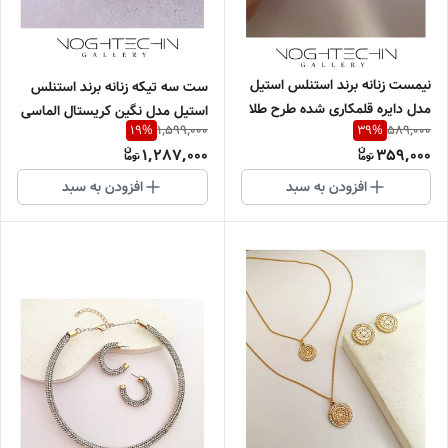
نیمست زنانه برند استنلس استیل
ست سه تیکه زنانه برند استنلس
مدل دایره قلمکاری شده طرح طلا
استیل مدل نگین کریستال الماسی
1,599,000
589,000
19
%
39
%
وارداتی
سبز ماچایی وارداتی
1,287,000
359,000
افزودن به سبد
افزودن به سبد