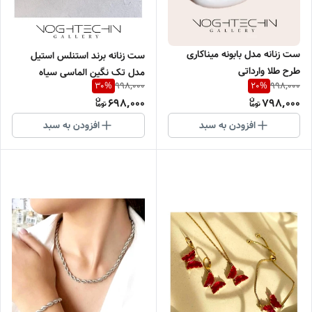
ست زنانه مدل بابونه میناکاری
ست زنانه برند استنلس استیل
طرح طلا وارداتی
مدل تک نگین الماسی سیاه
998,000
998,000
30
%
20
%
وارداتی
698,000
798,000
افزودن به سبد
افزودن به سبد