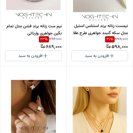
نیمست زنانه برند استنلس استیل
نیم ست زنانه برند فشن مدل تمام
مدل سکه گنبند جواهری طرح طلا
نگین جواهری وارداتی
896,000
878,000
23
%
31
%
وارداتی
689,000
598,000
افزودن به سبد
افزودن به سبد