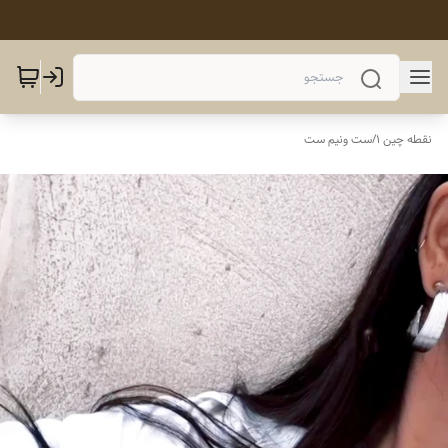
نقطه چین 1
/
ست ونیم ست