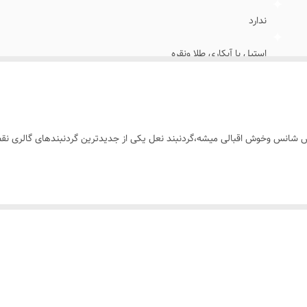
ندارد
استیل با آبکاری طلا ونقره
دیپلمات
خانم ها
خوش شانس وخوش اقبالی میشه،گردنبند نعل یکی از جدیدترین گردنبندهای گالر
روزانه،اوت فیت،استایل،نماد شانس وانرژی مثبت