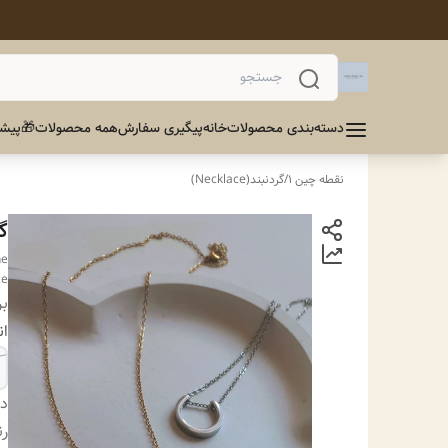
دسته‌بندی محصولات
خانه
پیگیری سفارش
همه محصولات
🎁پیشن
نقطه چین 1
/
گردنبند(Necklace)
گ
he
ce
بر
ان
دس
ر