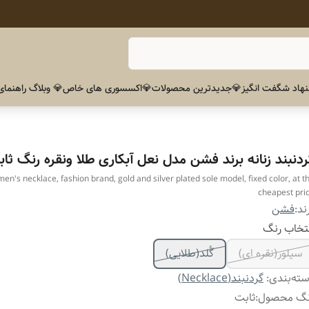
هاد شگفت انگیز
💎جدیدترین محصولات
💎اکسسوری های خاص
💎 وبلاگ راهنمای
ردنبند زنانه برند فشن مدل نعل آبکاری طلا ونقره رنگ ثا
n's necklace, fashion brand, gold and silver plated sole model, fixed color, at t
cheapest pri
ند:
فشن
تخاب رنگ
سیلور(نقره ای)
گُلد(طلایی)
ته‌بندی
:
گردنبند(Necklace)
نگ محصول
:
ثابت