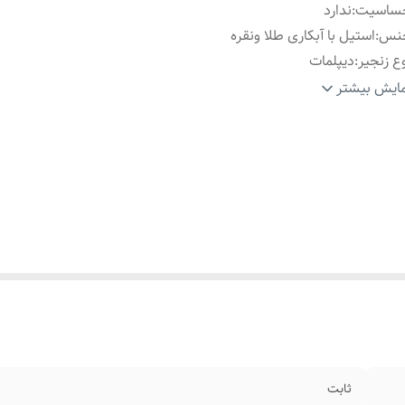
ساسیت
:
ندارد
نس
:
استیل با آبکاری طلا ونقره
ع زنجیر
:
دیپلمات
اسب برای
:
خانم ها
ایش بیشتر
ارد استفاده
:
روزانه،اوت فیت،استایل،نماد شانس وانرژی مثبت
ثابت