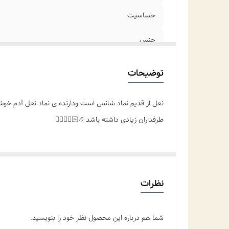
حساسیت
جنس
نوع زنجیر
توضیحات
مناسب برای
نعل از قدیم نماد شانس است ودارنده ی نماد نعل آدم 
موارد استفاده
طرفداران زیادی داشته باشد🤌🏻👌🏻✨️🤗
نظرات
شما هم درباره این محصول نظر خود را بنویسید.