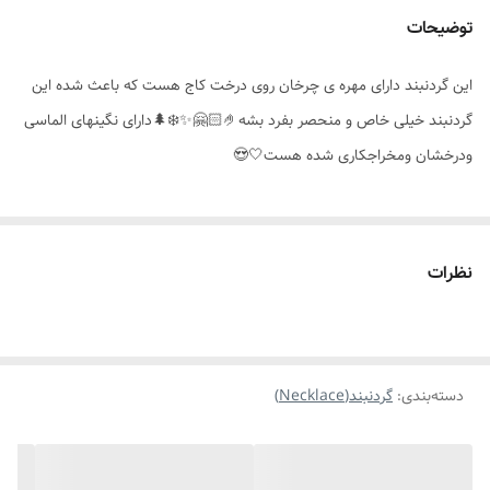
توضیحات
نوع زنجیر
دیپلمات
این گردنبند دارای مهره ی چرخان روی درخت کاج هست که باعث شده این
جزئیات محصول
دارای مهره ی چرخشی روی درخت
گردنبند خیلی خاص و منحصر بفرد بشه🤌🏻🤗✨️❄️🌲دارای نگینهای الماسی
موارد استفاده
مناسب هدیه دادن،عکاسی،مناسبتی ،استایل
ودرخشان ومخراجکاری شده هست🤍😍
مناسب برای
خانمها
نظرات
دسته‌بندی
:
گردنبند(Necklace)