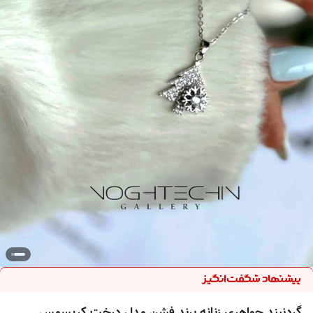
گردنبند جواهری زنانه برند فشن مدل درخت کریسمس