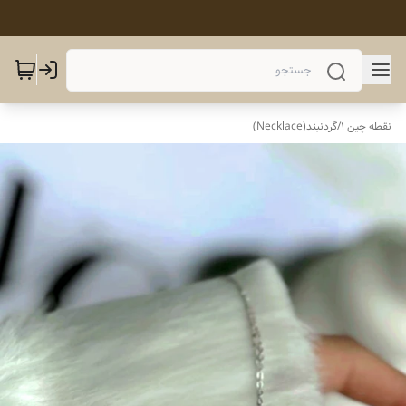
نقطه چین 1
/
گردنبند(Necklace)