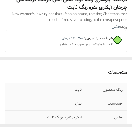
چرخان آبکاری نقره رنگ ثابت
New women's jewelry necklace, fashion brand, rotating Christmas tree
model, fixed silver plating, at the cheapest price
برند:
فشن
هر قسط با ترب‌پی:
۱۴۹٬۵۰۰
تومان
۴ قسط ماهانه. بدون سود، چک و ضامن.
مشخصات
رنگ محصول
ثابت
حساسیت
ندارد
جنس
آبکاری نقره ورنگ ثابت
نوع نگین
اتمی