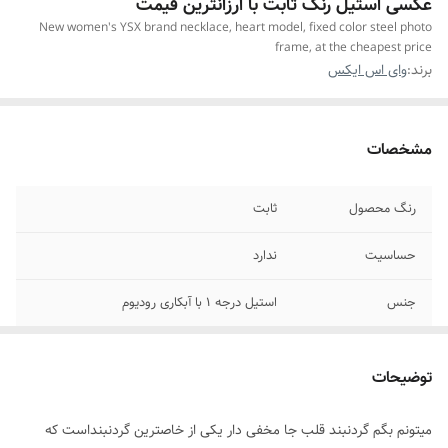
عکسی استیل رنگ ثابت با ارزانترین قیمت
New women's YSX brand necklace, heart model, fixed color steel photo
frame, at the cheapest price
برند:
وای اس ایکس
مشخصات
رنگ محصول
ثابت
حساسیت
ندارد
جنس
استیل درجه ۱ با آبکاری رودیوم
جزئیات محصول
دارای جای مخفی داخل قلب برای نامه ،پیام یا
عکس
توضیحات
مناسب برای
خانمها
میتونم بگم گردنبند قلب جا مخفی دار یکی از خاصترین گردنبنداست که