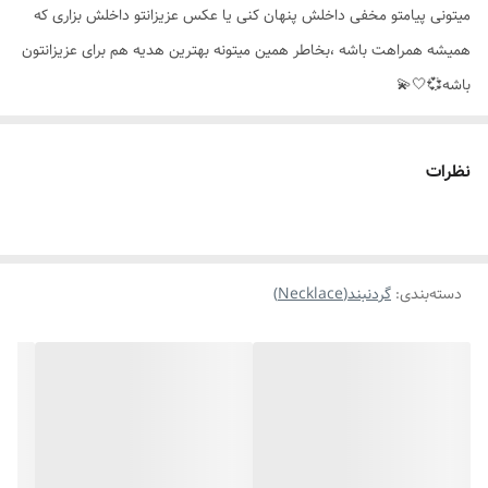
میتونی پیامتو مخفی داخلش پنهان کنی یا عکس عزیزانتو داخلش بزاری که
موارد استفاده
مناسب هدیه دادن،روزانه،استایل
همیشه همراهت باشه ،بخاطر همین میتونه بهترین هدیه هم برای عزیزانتون
باشه💞🤍💫
نظرات
دسته‌بندی
:
گردنبند(Necklace)