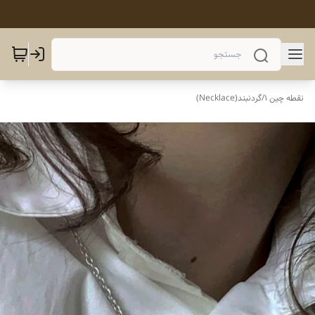
نقطه چین 1
/
گردنبند(Necklace)