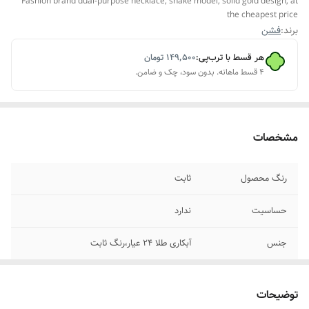
Fashion brand dual-purpose necklace, snake model, solid gold design, at
the cheapest price
برند:
فشن
هر قسط با ترب‌پی:
۱۴۹٬۵۰۰
تومان
۴ قسط ماهانه. بدون سود، چک و ضامن.
مشخصات
رنگ محصول
ثابت
حساسیت
ندارد
جنس
آبکاری طلا ۲۴ عیار،رنگ ثابت
جزئیات محصول
طرح طلا ،ترند وخاص
توضیحات
کاربرد
این محصول دو کاره هست:۱_گردنبند۲_پلاک مار