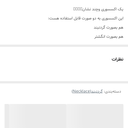
بصورت انگشتر
یک اکسسوری وچند نشان👌🏻✨️😊
این اکسسوری به دو صورت قابل استفاده هست:
مناسب برای
خانمها
هم بصورت گردنبند
موارد استفاده برای
روزانه،اوت فیت،استایل،مناسب هدیه دادن
هم بصورت انگشتر
کاملا طرح طلا ورنگ ثابته،یکی از ترندهای زیبای سال۲۰۲۵ هست👌🏻
نظرات
دسته‌بندی
:
گردنبند(Necklace)