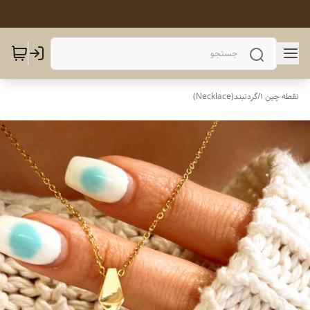
نقطه چین 1
/
گردنبند(Necklace)