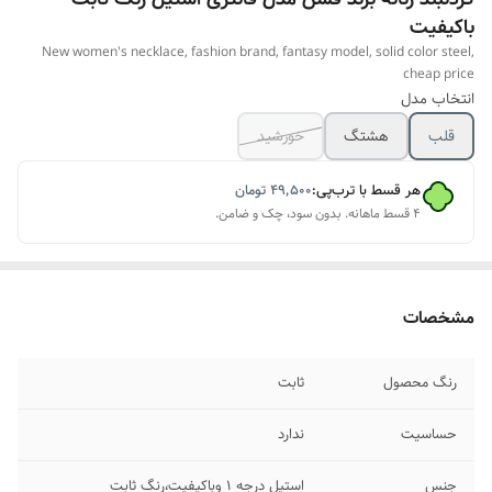
باکیفیت
New women's necklace, fashion brand, fantasy model, solid color steel,
cheap price
انتخاب مدل
قلب
هشتگ
خورشید
هر قسط با ترب‌پی:
۴۹٬۵۰۰
تومان
۴ قسط ماهانه. بدون سود، چک و ضامن.
مشخصات
رنگ محصول
ثابت
حساسیت
ندارد
جنس
استیل درجه ۱ وباکیفیت،رنگ ثابت