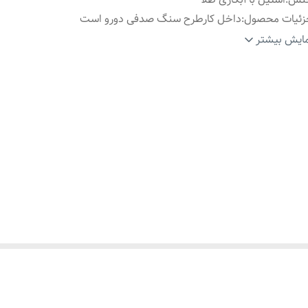
زئیات محصول
:
داخل کارطرح سنگ صدفی دورو است
یز بنگل
:
فری سایز
ایش بیشتر
اسب برای
:
خانمها
ارد استفاده برای
:
جشن،روزانه،مناسب هدیه دادن،استایل شیک وساده