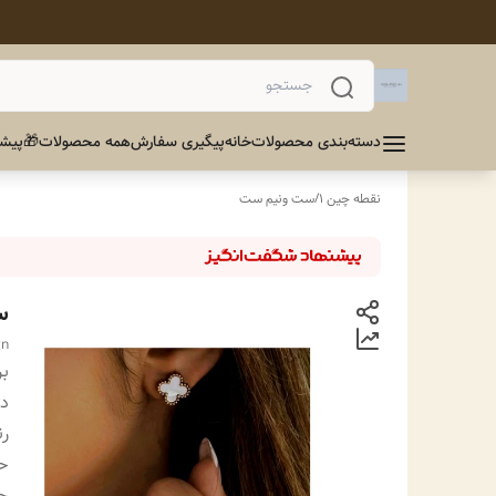
دسته‌بندی محصولات
خانه
پیگیری سفارش
همه محصولات
🎁پیشن
نقطه چین 1
/
ست ونیم ست
س
gn
بر
دس
ر
ح
ج