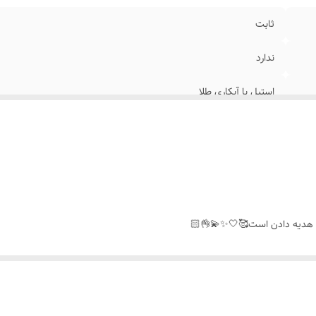
ثابت
ندارد
استیل با آبکاری طلا
داخل کارطرح سنگ صدفی دورو است
فری سایز
خانمها
 هدیه دادن است🥰🤍✨️💫👌🏻
جشن،روزانه،مناسب هدیه دادن،استایل شیک وساده