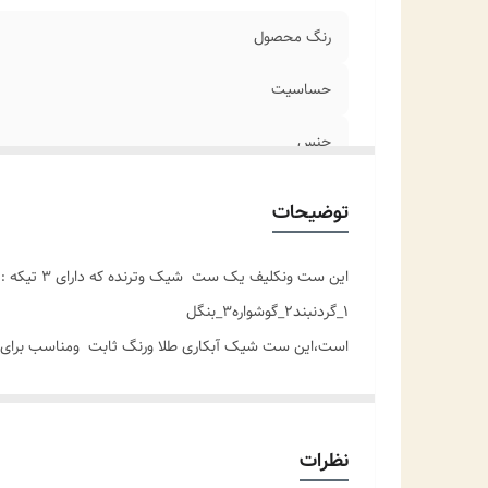
رنگ محصول
حساسیت
جنس
جزئیات محصول
توضیحات
سایز بنگل
این ست ونکلیف یک ست شیک وترنده که دارای ۳ تیکه :
مناسب برای
۱_گردنبند۲_گوشواره۳_بنگل
است،این ست شیک آبکاری طلا ورنگ ثابت ومناسب برای
موارد استفاده برای
نظرات