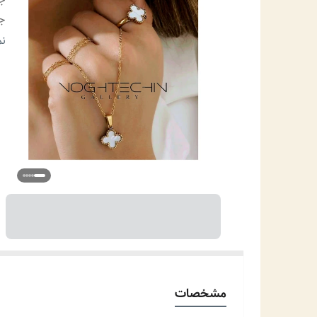
ج
سا
نم
من
مو
مشخصات