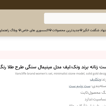
هاد شگفت انگیز
💎جدیدترین محصولات
💎اکسسوری های خاص
💎 وبلاگ راهنمای
ت زنانه برند ونک.لیف مدل مینیمال سنگی طرح طلا رنگ
Vancliffe brand women's set, minimalist stone model, solid gold desi
ند:
ونکلیف
ته‌بندی
:
ست ونیم ست
نگ محصول
:
ثابت
ساسیت
:
ندارد
نس
:
استیل با آبکاری طلا