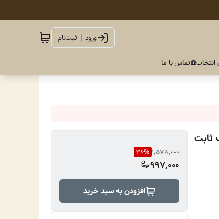
ورود | ثبت‌نام
 انتخاب
☎️تماس با ما
 ثابت
36
%
1,578,000
997,000
افزودن به سبد خرید