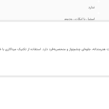
ندارد
استیل با ابکاری رودیوم
طرح طلا،دارای میناکاری
خانمها
نرمندانه، جلوه‌ای چشم‌نواز و منحصربه‌فرد دارد. استفاده از تکنیک مینا‌کاری با 
روزانه ،استایل،عکاسی،مناسب هدیه دادن
و مجلسی