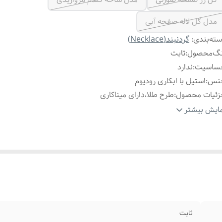
مدل گل لاله صفحه آبی
ته‌بندی
:
گردنبند(Necklace)
نگ‌محصول
:
ثابت
ساسیت
:
ندارد
نس
:
استیل با ابکاری رودیوم
زئیات محصول
:
طرح طلا،دارای میناکاری
اسب برای
:
خانمها
ایش بیشتر
ارد استفاده
:
روزانه ،استایل،عکاسی،مناسب هدیه دادن
ثابت