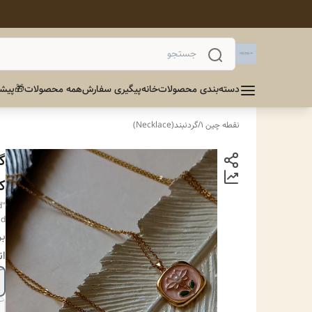
دسته‌بندی محصولات
خانه
پیگیری سفارش
همه محصولات
🎁پیشن
نقطه چین 1
/
گردنبند(Necklace)
گ
ک
d
d"
بر
ان