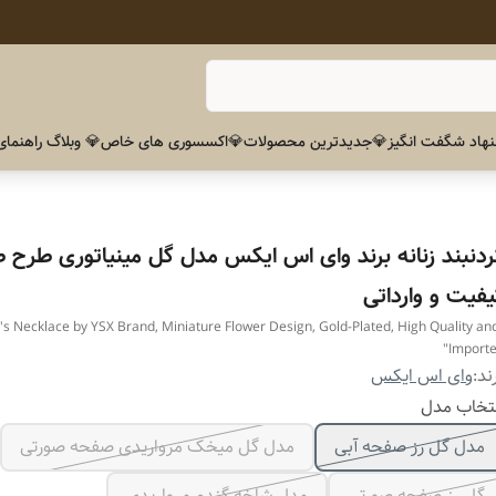
هاد شگفت انگیز
💎جدیدترین محصولات
💎اکسسوری های خاص
💎 وبلاگ راهنمای
ردنبند زنانه برند وای اس ایکس مدل گل مینیاتوری طرح طل
یفیت و وارداتی
s Necklace by YSX Brand, Miniature Flower Design, Gold-Plated, High Quality an
Importe
ند:
وای اس ایکس
تخاب مدل
مدل گل رز صفحه آبی
مدل گل میخک مرواریدی صفحه صورتی
گل رز صفحه صورتی
مدل شاخه گندم مرواریدی