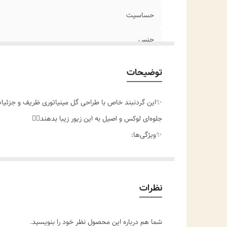
حساسیت
جنس
جزئیات محصول
توضیحات
مناسب برای
✨️این گردنبند خاص با طراحی گل مینیاتوری ظریف و جزئیات ه
موارد استفاده
جلوه‌ای لوکس و اصیل به این زیور زیبا بدهند👌🏻
✨️ویژگی‌ها:
• 🌸 طراحی گل مینیاتوری ظریف و زنانه
• 🎨 میناکاری دست‌ساز با رنگ‌های درخشان و مقاوم
• 💎 آبکاری با کیفیت (طرح طلا) برای ماندگاری بیشتر
نظرات
• 🌍 وارداتی و باکیفیت بالا
• 🎁 مناسب برای هدیه دادن به عزیزان یا استفاده روزانه 
شما هم درباره این محصول نظر خود را بنویسید.