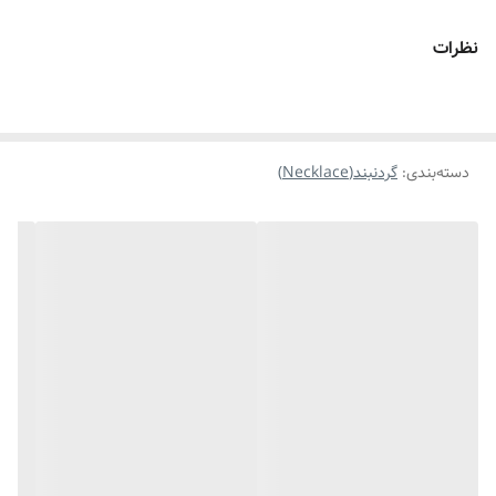
مناسب برای
خانمها
نظرات
موارد استفاده
روزانه،استایل،مناسب هدیه ویادگاری
دسته‌بندی
:
گردنبند(Necklace)