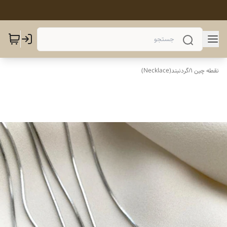
نقطه چین 1
/
گردنبند(Necklace)