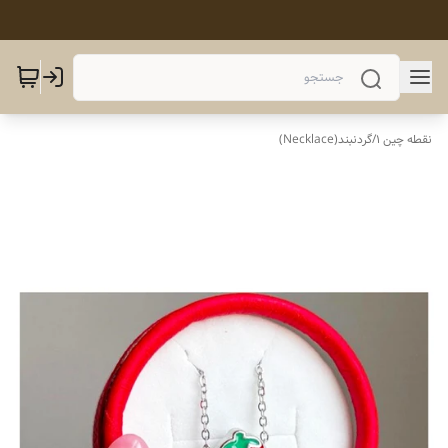
نقطه چین 1
/
گردنبند(Necklace)