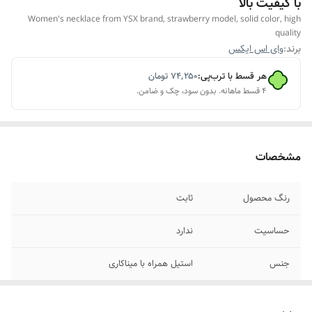
با کیفیت بالا
Women's necklace from YSX brand, strawberry model, solid color, high
quality
برند:
وای اس ایکس
هر قسط با ترب‌پی:
۷۴٬۲۵۰
تومان
۴ قسط ماهانه. بدون سود، چک و ضامن.
مشخصات
رنگ محصول
ثابت
حساسیت
ندارد
جنس
استیل همراه با میناکاری
مناسب برای
خانمها