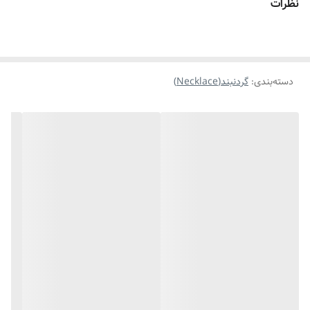
نظرات
موارد استفاده برای
روزانه،استایل،بسیار کیوت وترند ،مناسب هدیه
دادن
دسته‌بندی
:
گردنبند(Necklace)