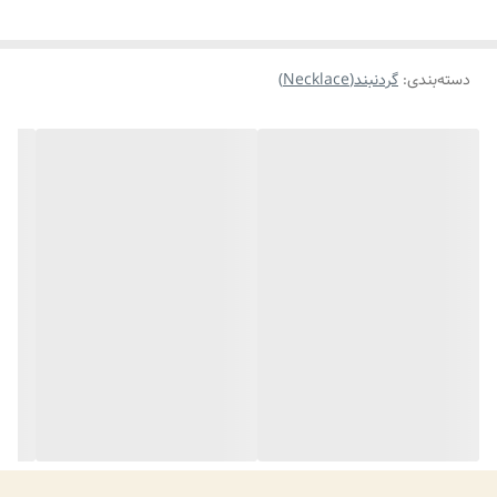
دسته‌بندی
:
گردنبند(Necklace)