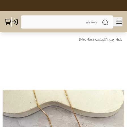
نقطه چین 1
/
گردنبند(Necklace)