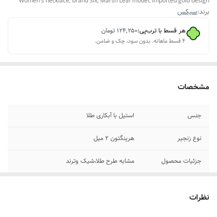
Women's necklace, brand Six, Marsh Leaf model, imported gold design
برند:
سیکس
هر قسط با ترب‌پی:
۱۲۴٬۲۵۰
تومان
۴ قسط ماهانه. بدون سود، چک و ضامن.
مشخصات
جنس
استیل با آبکاری طلا
نوع زنجیر
هرینگتون ۲ میل
جزئیات محصول
مشابه طرح طلا،شیک وترند
نظرات