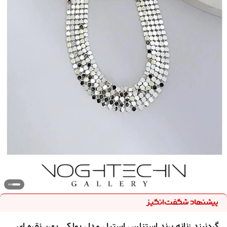
گردنبند زنانه برند استنلس استیل مدل پولکی پهن نقره ای