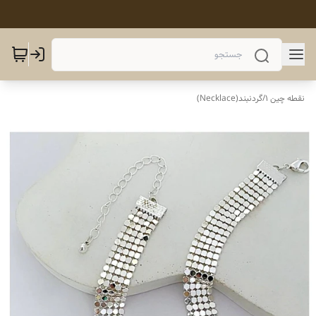
نقطه چین 1
/
گردنبند(Necklace)