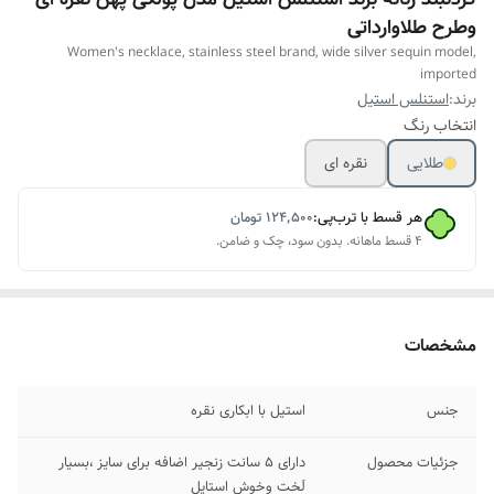
وطرح طلاوارداتی
Women's necklace, stainless steel brand, wide silver sequin model,
imported
برند:
استنلس استیل
انتخاب رنگ
طلایی
نقره ای
هر قسط با ترب‌پی:
۱۲۴٬۵۰۰
تومان
۴ قسط ماهانه. بدون سود، چک و ضامن.
مشخصات
جنس
استیل با ابکاری نقره
جزئیات محصول
دارای ۵ سانت زنجیر اضافه برای سایز ،بسیار
لَخت وخوش استایل