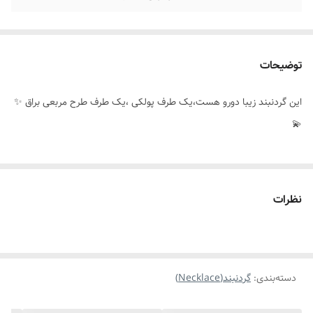
توضیحات
این گردنبند زیبا دورو هست،یک طرف پولکی ،یک طرف طرح مربعی براق ✨️
💫
نظرات
دسته‌بندی
:
گردنبند(Necklace)