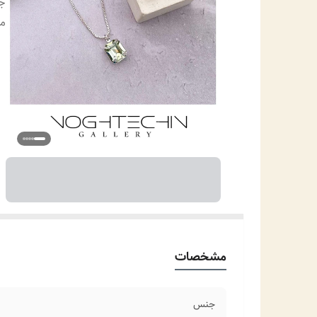
جز
م
مشخصات
جنس