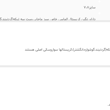
سایز۷،۸
دارای نگین کریستال الماسی خاص سبز ماچایی،ست سه تیکه(گردنبند،گو
(گردنبند،گوشواره،انگشتر)،کریستالها سواروسکی اصلی هستند
.