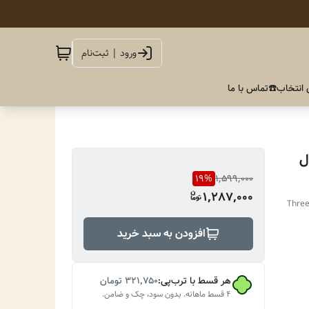
ورود | ثبت‌نام
 انتخاب
☎️تماس با ما
ل
19
%
1,599,000
1,287,000
Three
افزودن به سبد خرید
هر قسط با ترب‌پی:
۳۲۱٬۷۵۰
تومان
۴ قسط ماهانه. بدون سود، چک و ضامن.