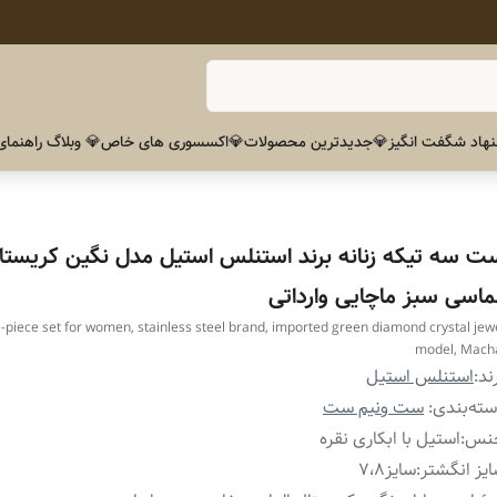
هاد شگفت انگیز
💎جدیدترین محصولات
💎اکسسوری های خاص
💎 وبلاگ راهنمای
ت سه تیکه زنانه برند استنلس استیل مدل نگین کریستا
لماسی سبز ماچایی وارداتی
-piece set for women, stainless steel brand, imported green diamond crystal jew
model, Mach
ند:
استنلس استیل
ته‌بندی
:
ست ونیم ست
نس
:
استیل با ابکاری نقره
یز انگشتر
:
سایز۷،۸