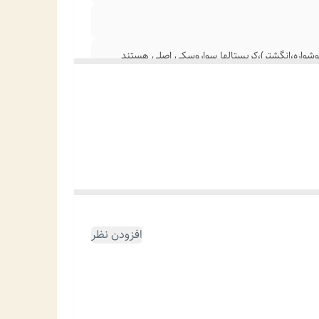
شواره،انگشتر)،کریستالها سواروسکی اصلی هستند
افزودن نظر