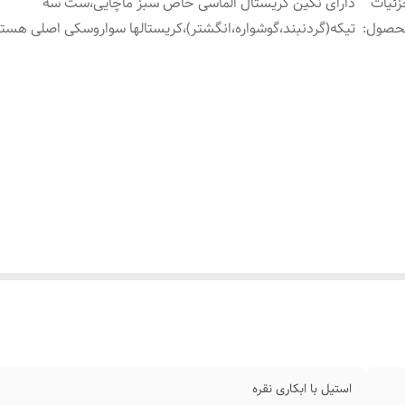
ئیات
دارای نگین کریستال الماسی خاص سبز ماچایی،ست سه
حصول
:
تیکه(گردنبند،گوشواره،انگشتر)،کریستالها سواروسکی اصلی هست
استیل با ابکاری نقره