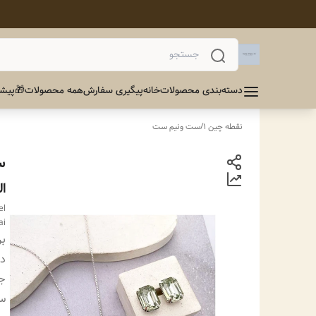
دسته‌بندی محصولات
خانه
پیگیری سفارش
همه محصولات
🎁پیشن
نقطه چین 1
/
ست ونیم ست
س
ا
el
ai
بر
دس
ج
سا