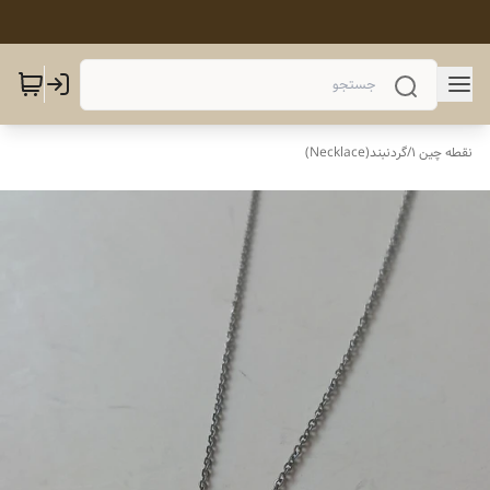
نقطه چین 1
/
گردنبند(Necklace)