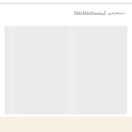
دسته‌بندی
:
گردنبند(Necklace)