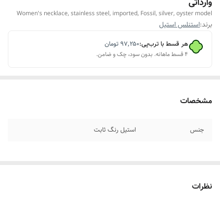
وارداتی
Women's necklace, stainless steel, imported, Fossil, silver, oyster model
برند:
استنلس استیل
هر قسط با ترب‌پی:
۹۷٬۲۵۰
تومان
۴ قسط ماهانه. بدون سود، چک و ضامن.
مشخصات
جنس
استیل رنگ ثابت
نظرات