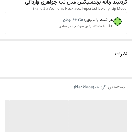
گردنبند زنانه برندسیکس مدل لب جواهری وارداتی
Brand Six Women's Necklace, Imported Jewelry, Lip Model
هر قسط با ترب‌پی:
۶۴٬۲۵۰
تومان
۴ قسط ماهانه. بدون سود، چک و ضامن.
نظرات
دسته‌بندی
:
گردنبند(Necklace)