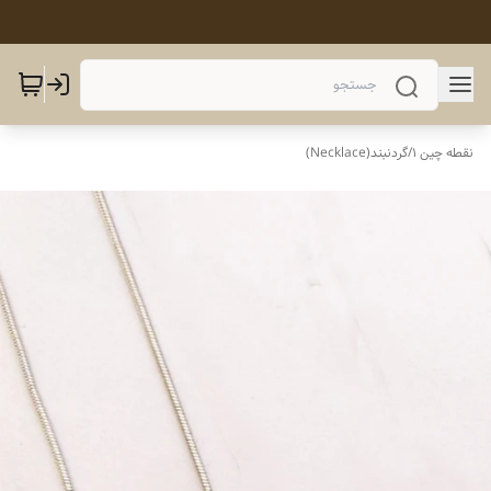
نقطه چین 1
/
گردنبند(Necklace)