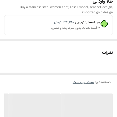
طلا وارداتی
Buy a stainless steel women's set, Fossil model, seashell design,
imported gold design
هر قسط با ترب‌پی:
۲۲۴٬۲۵۰
تومان
۴ قسط ماهانه. بدون سود، چک و ضامن.
نظرات
دسته‌بندی
:
ست ونیم ست