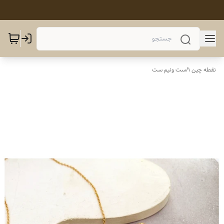
نقطه چین 1
/
ست ونیم ست