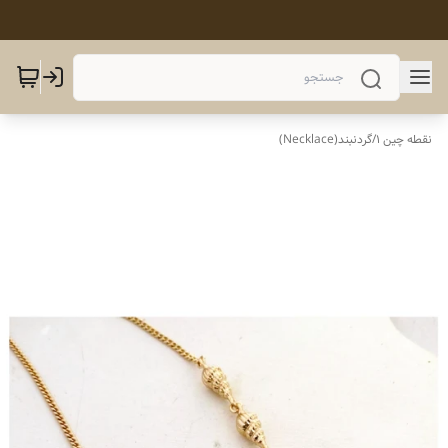
نقطه چین 1
/
گردنبند(Necklace)