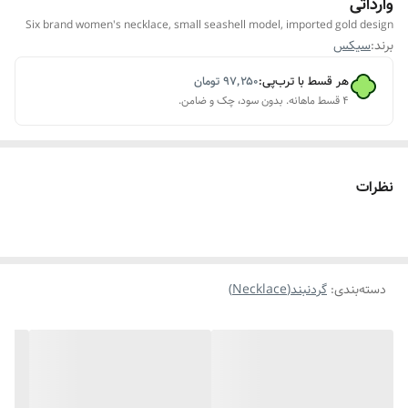
وارداتی
Six brand women's necklace, small seashell model, imported gold design
برند:
سیکس
هر قسط با ترب‌پی:
۹۷٬۲۵۰
تومان
۴ قسط ماهانه. بدون سود، چک و ضامن.
نظرات
دسته‌بندی
:
گردنبند(Necklace)