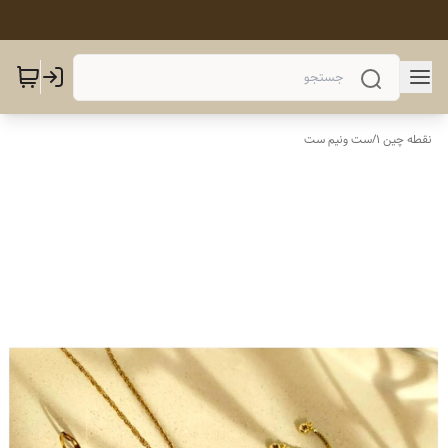
نقطه چین 1
/
ست ونیم ست