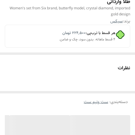
طلا وارداتی
Women's set from Six brand, butterfly model, crystal diamond, imported
gold design
برند:
سیکس
هر قسط با ترب‌پی:
۲۲۴٬۵۰۰
تومان
۴ قسط ماهانه. بدون سود، چک و ضامن.
نظرات
دسته‌بندی
:
ست ونیم ست