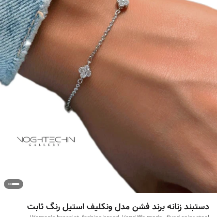
دستبند زنانه برند فشن مدل ونکلیف استیل رنگ ثابت