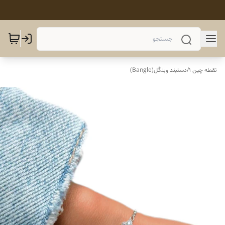
نقطه چین 1
/
دستبند وبنگَل(Bangle)