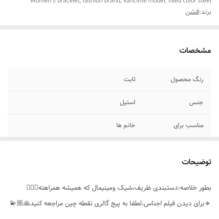
Women's bracelet, fashion brand, Vancliffe model, fixed color steel
برند:
فشن
مشخصات
رنگ محصول
ثابت
جنس
استیل
مناسب برای
خانم ها
نوع نگین
اتمی
توضیحات
سایز
فری سایز(دارای زنجیر اضافه در انتهای دستبند)
بطور خلاصه:دستبندی ظریف،شیک ومینیمال که همیشه همراهته👌🏻✨️
موارد استفاده
روزانه،اوت فیت
🔹️برای دیدن فیلم اجناس،لطفا به پیج گالری نقطه چین مراجعه کنید🙏🏼💫