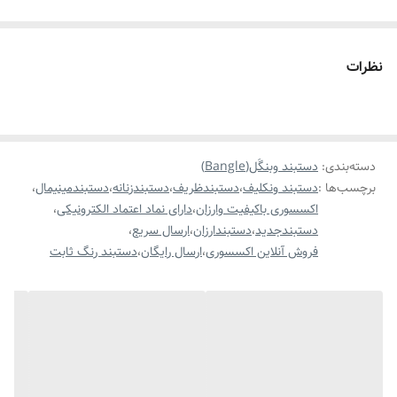
نظرات
دسته‌بندی
:
دستبند وبنگَل(Bangle)
برچسب‌ها :
دستبند ونکلیف
،
دستبندظریف
،
دستبندزنانه
،
دستبندمینیمال
،
اکسسوری باکیفیت وارزان
،
دارای نماد اعتماد الکترونیکی
،
دستبندجدید
،
دستبندارزان
،
ارسال سریع
،
فروش آنلاین اکسسوری
،
ارسال رایگان
،
دستبند رنگ ثابت