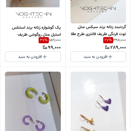
گردنبند زنانه برند سیکس مدل
پک گوشواره زنانه برند استنلس
توت فرنگی ظریف فانتزی طرح طلا
استیل مدل روگوشی ظریف
159,000
398,000
37
%
27
%
وارداتی
وکوچک طرح طلا وارداتی
99,000
289,000
افزودن به سبد
افزودن به سبد