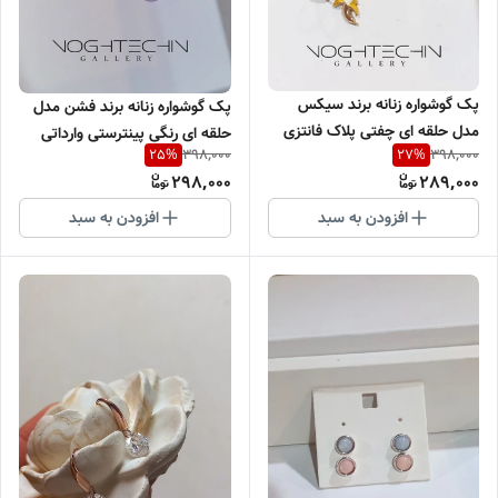
پک گوشواره زنانه برند سیکس
پک گوشواره زنانه برند فشن مدل
مدل حلقه ای چِفتی پلاک فانتزی
حلقه ای رنگی پینترستی وارداتی
398,000
398,000
25
%
27
%
آویزی وارداتی
298,000
289,000
افزودن به سبد
افزودن به سبد