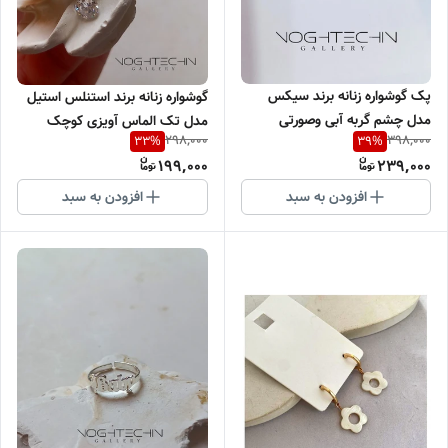
پک گوشواره زنانه برند سیکس
گوشواره زنانه برند استنلس استیل
مدل چشم گربه آبی وصورتی
مدل تک الماس آویزی کوچک
298,000
398,000
33
%
39
%
وارداتی
وارداتی
199,000
239,000
افزودن به سبد
افزودن به سبد