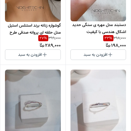
دستبند مدل مهره ی سنگی حدید
گوشواره زنانه برند استنلس استیل
اشکال هندسی با کیفیت
مدل حلقه ای پروانه صدفی طرح
399,000
298,000
27
%
33
%
طلا وارداتی
289,000
198,000
افزودن به سبد
افزودن به سبد