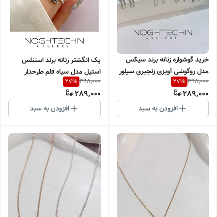
خرید گوشواره زنانه برند سیکس
پک انگشتر زنانه برند استنلس
مدل روگوشی آویزی زنجیری سیلور
استیل مدل سیاه قلم طرحدار
398,000
398,000
27
%
27
%
وارداتی
وارداتی
289,000
289,000
افزودن به سبد
افزودن به سبد