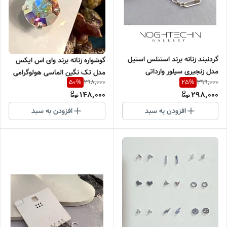
گردنبند زنانه برند استنلس استیل
گوشواره زنانه برند وای اس ایکس
مدل زنجیری سیلور وارداتی
مدل تک نگین الماسی هولوگرامی
298,000
399,000
50
%
25
%
هفت رنگ وارداتی
148,000
298,000
افزودن به سبد
افزودن به سبد