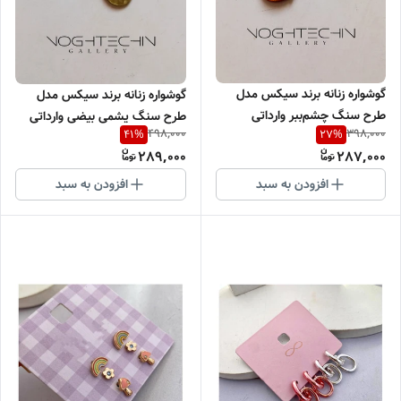
گوشواره زنانه برند سیکس مدل
گوشواره زنانه برند سیکس مدل
طرح سنگ چشم‌ببر وارداتی
طرح سنگ یشمی بیضی وارداتی
498,000
398,000
41
%
27
%
289,000
287,000
افزودن به سبد
افزودن به سبد