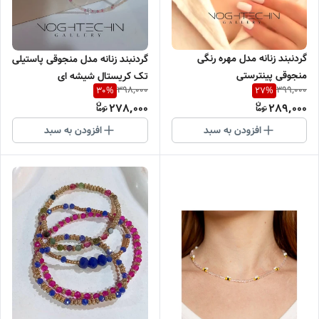
گردنبند زنانه مدل مهره رنگی
گردنبند زنانه مدل منجوقی پاستیلی
منجوقی پینترستی
تک کریستال شیشه ای
398,000
399,000
30
%
27
%
278,000
289,000
افزودن به سبد
افزودن به سبد