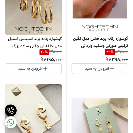
گوشواره زنانه برند فشن مدل نگین
گوشواره زنانه برند استنلس استیل
ترکیبی صورتی وسفید وارداتی
مدل حلقه ای چِفتی ساده بزرگ
245,000
567,000
20
%
29
%
وکوچک طرح طلا وارداتی
195,000
398,000
افزودن به سبد
افزودن به سبد