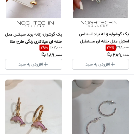
پک گوشواره زنانه برند استنلس
پک گوشواره زنانه برند سیکس مدل
استیل مدل حلقه ای مستطیل
حلقه ای میناکاری رنگی طرح طلا
267,000
398,000
29
%
27
%
ومربع سیلور وارداتی
وارداتی
189,000
289,000
افزودن به سبد
افزودن به سبد