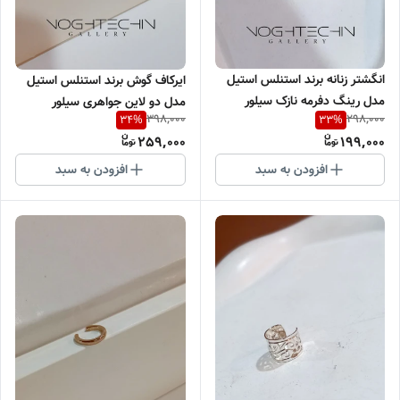
انگشتر زنانه برند استنلس استیل
ایرکاف گوش برند استنلس استیل
مدل رینگ دفرمه نازک سیلور
مدل دو لاین جواهری سیلور
398,000
298,000
34
%
33
%
وارداتی
وارداتی
259,000
199,000
افزودن به سبد
افزودن به سبد