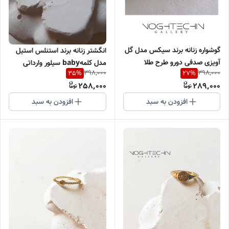
گوشواره زنانه برند سیکس مدل گل
انگشتر زنانه برند استنلس استیل
آویزی صدفی دورو طرح طلا
مدل کلمهbaby سیلور وارداتی
398,000
398,000
35
%
27
%
وارداتی
258,000
289,000
افزودن به سبد
افزودن به سبد