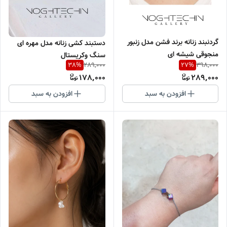
گردنبند زنانه برند فشن مدل زنبور
دستبند کشی زنانه مدل مهره ای
منجوقی شیشه ای
سنگ وکریستال
289,000
398,000
38
%
27
%
178,000
289,000
افزودن به سبد
افزودن به سبد