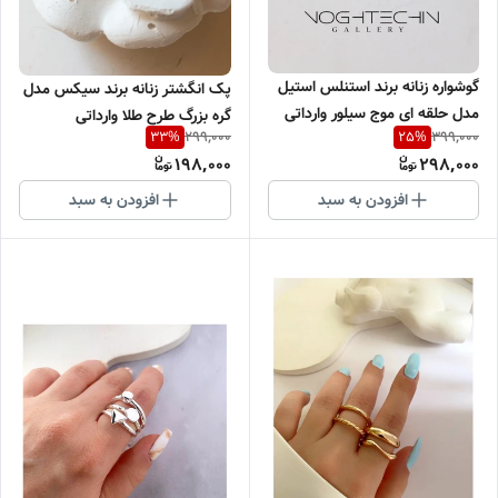
گوشواره زنانه برند استنلس استیل
پک انگشتر زنانه برند سیکس مدل
مدل حلقه ای موج سیلور وارداتی
گره بزرگ طرح طلا وارداتی
299,000
399,000
33
%
25
%
198,000
298,000
افزودن به سبد
افزودن به سبد